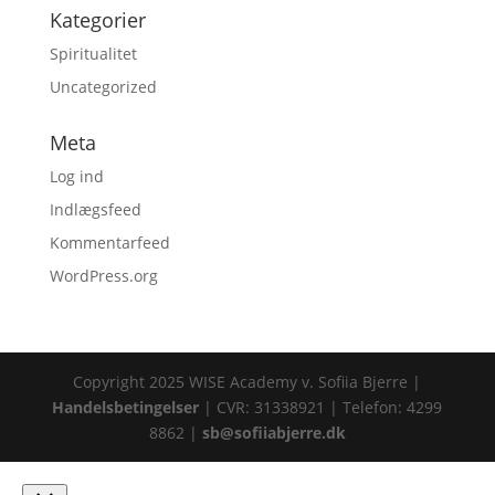
Kategorier
Spiritualitet
Uncategorized
Meta
Log ind
Indlægsfeed
Kommentarfeed
WordPress.org
Copyright 2025 WISE Academy v. Sofiia Bjerre |
Handelsbetingelser
| CVR: 31338921 | Telefon: 4299
8862 |
sb@sofiiabjerre.dk