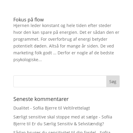
Fokus på flow
Hjernen leder konstant og hele tiden efter steder
hvor den kan spare på energien. Det er sådan den er
programmet. For overforbrug af energi betyder
potentielt døden. Altså for mange år siden. De ved
marketing folk godt … Derfor er nogle af de bedste
psykologiske...
Seneste kommentarer
Dualitet - Sofiia Bjerre
til
Veltilrettelagt
Særligt sensitive skal stoppe med at sælge - Sofiia
Bjerre
til
Er du Særlig Sensitiv & Selvstændig?
Sådan bruger du sensitivitet til din fordel - Sofiia