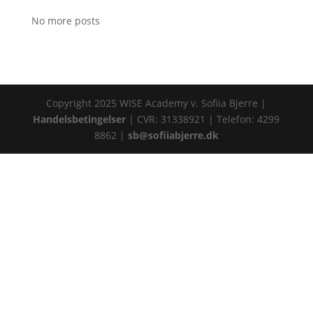
No more posts
Copyright 2025 WISE Academy v. Sofiia Bjerre |
Handelsbetingelser
| CVR: 31338921 | Telefon: 4299
8862 |
sb@sofiiabjerre.dk